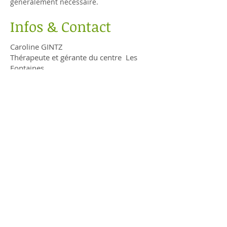
generalement nécéssaire.
Infos & Contact
Caroline GINTZ
Thérapeute et gérante du centre Les
Fontaines
• Maître Praticien en Hypnose
Ericksonienne, et en Thérapie brève
Orientée Solutions.
• Diplômée en Détachement de
Traumatismes.
• Diplômée de l' Ecole Européenne de
Psycho-Socio-Somato-Analyse.
• Formée à la méditation de Pleine
Conscience par le docteur Dominique
SERVANT au CHU de Lille.